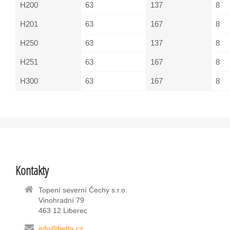
H200
63
137
8
H201
63
167
8
H250
63
137
8
H251
63
167
8
H300
63
167
8
Kontakty
Topení severní Čechy s.r.o.
Vinohradní 79
463 12 Liberec
info@hetta.cz