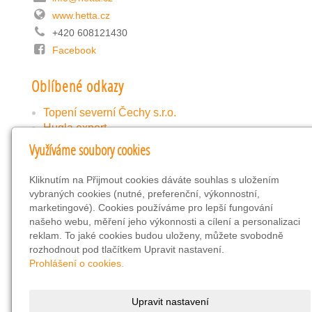
www.hetta.cz
+420 608121430
Facebook
Oblíbené odkazy
Topení severní Čechy s.r.o.
Hugla export
Hetta Slovensko
Využíváme soubory cookies
FB-reference
topidla Twister
Kliknutím na Přijmout cookies dáváte souhlas s uložením
vybraných cookies (nutné, preferenční, výkonnostní,
marketingové). Cookies používáme pro lepší fungování
Náhodný obrázek
našeho webu, měření jeho výkonnosti a cílení a personalizaci
reklam. To jaké cookies budou uloženy, můžete svobodně
rozhodnout pod tlačítkem Upravit nastavení.
Prohlášení o cookies.
Upravit nastavení