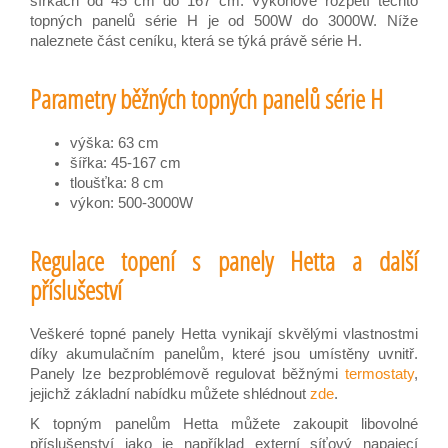
šířkách od 45 cm do 167 cm. Výkonové rozpětí těchto
topných panelů série H je od 500W do 3000W. Níže
naleznete část ceníku, která se týká právě série H.
Parametry běžných topných panelů série H
výška: 63 cm
šířka: 45-167 cm
tloušťka: 8 cm
výkon: 500-3000W
Regulace topení s panely Hetta a další
příslušeství
Veškeré topné panely Hetta vynikají skvělými vlastnostmi
díky akumulačním panelům, které jsou umístěny uvnitř.
Panely lze bezproblémově regulovat běžnými
termostaty
,
jejichž základní nabídku můžete shlédnout
zde
.
K topným panelům Hetta můžete zakoupit libovolné
příslušenství jako je například externí síťový napajecí