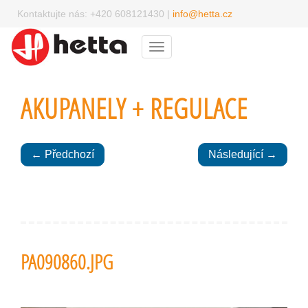
Kontaktujte nás:
+420 608121430
|
info@hetta.cz
Menu
AKUPANELY + REGULACE
← Předchozí
Následující →
PA090860.JPG