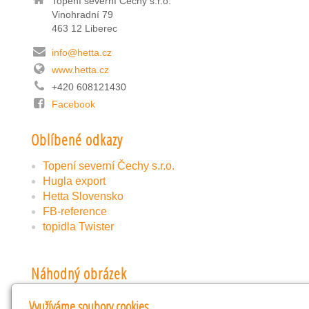
Topení severní Čechy s.r.o.
Vinohradní 79
463 12 Liberec
info@hetta.cz
www.hetta.cz
+420 608121430
Facebook
Oblíbené odkazy
Topení severní Čechy s.r.o.
Hugla export
Hetta Slovensko
FB-reference
topidla Twister
Náhodný obrázek
Využíváme soubory cookies